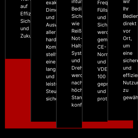
intuitive
wir
exakte
Frequenzumrichte
auf
Bedienung.
Ihr
Dimensionierung
Füllstandsmessu
Effizienz,
Sicherheitssensorik
Bedie
und
und
Sicherheit
wie
direkt
Auswahl
Sicherheitsverri
und
Reißleinen,
vor
aller
werden
Zukunftssicherheit.
Not-
Ort,
hardwareseitigen
gemäß
Halt-
um
Komponenten
CE-
Systeme
eine
stellt
Norm
und
sicher
eine
und
Drehzahlwächter
und
langlebige
VDE
werden
effizi
und
100
nach
Nutzu
leistungsstarke
geprüft
höchsten
zu
Steuerung
und
Standards
gewähr
sicher.
protokolliert.
konfiguriert.