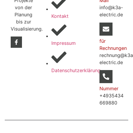
Projekte
Mail
von der
info@k3a-
Planung
electric.de
Kontakt
bis zur
Visualisierung.
für
Impressum
Rechnungen
rechnung@k3a
electric.de
Datenschutzerklärung
Nummer
+4935434
669880