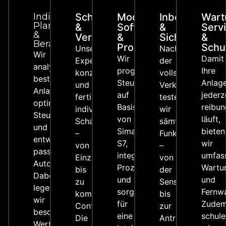
Individuelle
Schaltanlagenbau
Moderne
Inbetriebnah
Wart
Planung
&
Software
&
Serv
&
Verkabelung
&
Sicherheitspr
&
Beratung
Prozessvisualisierung
Schu
Unsere
Nach
Wir
Wir
Damit
Experten
der
analysieren
programmieren
Ihre
konzipieren
vollständigen
bestehende
Steuerungssysteme
Anlag
und
Verkabelung
Anlagen,
auf
jederz
fertigen
testen
optimieren
Basis
reibun
individuelle
wir
Steuerungsprozesse
von
läuft,
Schaltschränke
sämtliche
und
Simatic
bieten
–
Funktionen
entwickeln
S7,
wir
von
–
passgenaue
integrieren
umfas
Einzelschränken
von
Automatisierungskonzepte.
Prozessvisualisierungen
Wartu
bis
der
Dabei
und
und
zu
Sensorik
legen
sorgen
Fernwa
komplexen
bis
wir
für
Zude
Containerlösungen.
zur
besonderen
eine
schule
Die
Antriebssteuerun
Wert